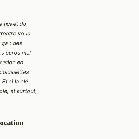
 ticket du
d’entre vous
 ça : des
ues euros mal
ocation en
 chaussettes
Et si la clé
ple, et surtout,
location