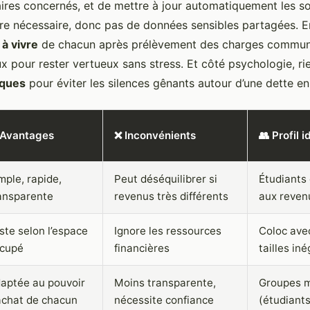
aires concernés, et de mettre à jour automatiquement les s
e nécessaire, donc pas de données sensibles partagées. En
 à vivre
de chacun après prélèvement des charges commun
ux pour rester vertueux sans stress. Et côté psychologie, ri
iques
pour éviter les silences gênants autour d’une dette en
Avantages
❌ Inconvénients
👥 Profil i
mple, rapide,
Peut déséquilibrer si
Étudiants 
ansparente
revenus très différents
aux reven
ste selon l’espace
Ignore les ressources
Coloc ave
cupé
financières
tailles in
aptée au pouvoir
Moins transparente,
Groupes m
achat de chacun
nécessite confiance
(étudiants