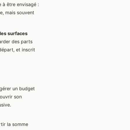
à être envisagé :
ce, mais souvent
des surfaces
arder des parts
épart, et inscrit
, gérer un budget
ouvrir son
usive.
rtir la somme