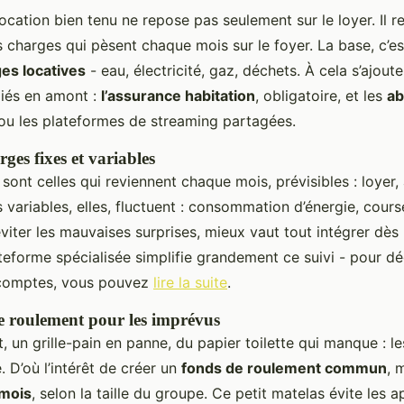
cation bien tenu ne repose pas seulement sur le loyer. Il r
s charges qui pèsent chaque mois sur le foyer. La base, c’e
es locatives
- eau, électricité, gaz, déchets. À cela s’ajout
liés en amont :
l’assurance habitation
, obligatoire, et les
a
ou les plateformes de streaming partagées.
arges fixes et variables
sont celles qui reviennent chaque mois, prévisibles : loyer,
variables, elles, fluctuent : consommation d’énergie, cours
viter les mauvaises surprises, mieux vaut tout intégrer dès 
teforme spécialisée simplifie grandement ce suivi - pour 
 comptes, vous pouvez
lire la suite
.
de roulement pour les imprévus
t, un grille-pain en panne, du papier toilette qui manque : 
 D’où l’intérêt de créer un
fonds de roulement commun
, 
/mois
, selon la taille du groupe. Ce petit matelas évite les 