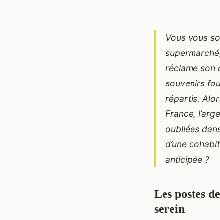
Vous vous sou
supermarché, 
réclame son d
souvenirs fou
répartis. Alo
France, l’arg
oubliées dans 
d’une cohabita
anticipée ?
Les postes d
serein