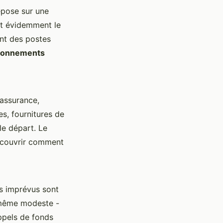
epose sur une
st évidemment le
ent des postes
bonnements
 assurance,
es, fournitures de
le départ. Le
découvrir comment
les imprévus sont
même modeste -
appels de fonds