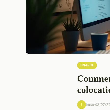
FINANCE
Comment
colocati
I
Imran
08/07/2