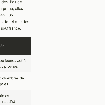
oldes. Pas de
 prime, elles
es - un
en de tel que des
 souffrance.
déal
ou jeunes actifs
us proches
c chambres de
égales
ixtes
 + actifs)