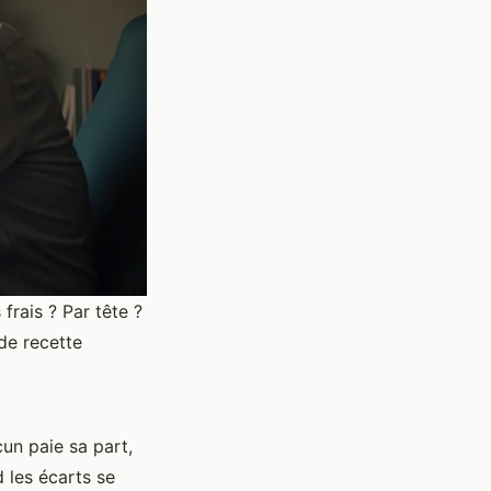
frais ? Par tête ?
 de recette
cun paie sa part,
d les écarts se