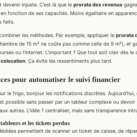
t devenir injuste. C’est là que le
prorata des revenus
gagne 
en fonction de ses capacités. Moins égalitaire en apparen
 faits.
 combiner les méthodes. Par exemple, appliquer le
prorata 
 chambre de 15 m² ne coûte pas comme celle de 9 m²), et g
urses ou l’internet. L’important ? Que tout soit clair dès le d
 colocation
. Ça évite les ressentiments plus tard.
uces pour automatiser le suivi financier
sur le frigo, bonjour les notifications discrètes. Aujourd’hui
est possible sans passer par un tableur complexe ou devoir 
ux autres. L’idée ? centraliser, mais sans transparence intr
 tableurs et les tickets perdus
dédiées permettent de scanner un ticket de caisse, de répa