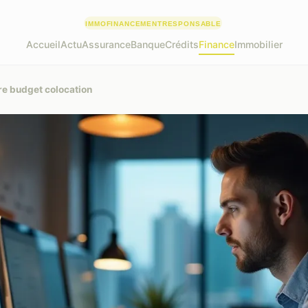
Accueil
Actu
Assurance
Banque
Crédits
Finance
Immobilier
e budget colocation