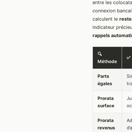
entre les colocat
connexion bancair
calculent le
reste
indicateur précie
rappels automat
🔍
✅ 
Méthode
Parts
Si
égales
tr
Prorata
Ju
surface
oc
Prorata
Ad
revenus
d’